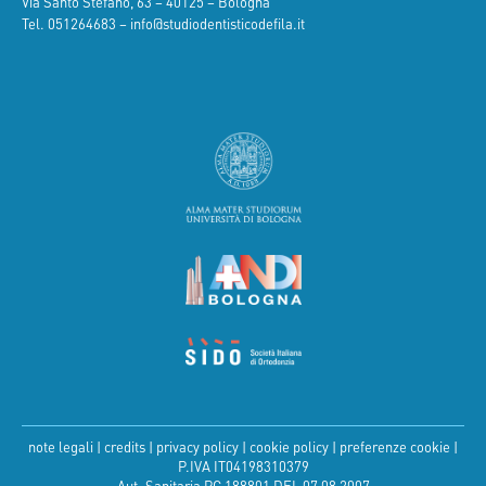
Via Santo Stefano, 63 – 40125 – Bologna
Tel.
051264683
–
info@studiodentisticodefila.it
note legali
|
credits
|
privacy policy
|
cookie policy
|
preferenze cookie
|
P.IVA IT04198310379
Aut. Sanitaria PG 188801 DEL 07 08 2007